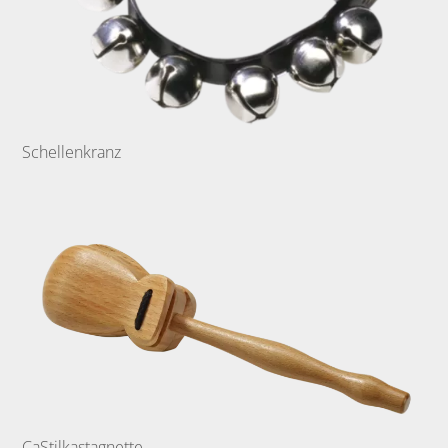
Schellenkranz
CaStilkastagnette