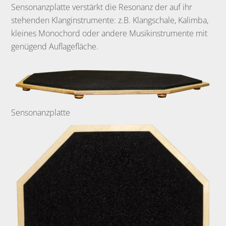
Sensonanzplatte verstärkt die Resonanz der auf ihr
stehenden Klanginstrumente: z.B. Klangschale, Kalimba,
kleines Monochord oder andere Musikinstrumente mit
genügend Auflagefläche.
Sensonanzplatte