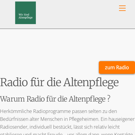
Skip
Men
to
content
zum Radio
Radio für die Altenpflege
Warum Radio für die Altenpflege ?
Herkömmliche Radioprogramme passen selten zu den
Bedürfnissen alter Menschen in Pflegeheimen. Ein hauseigener
Radiosender, individuell bestückt, lässt sich relativ leicht
etablieren und macht Freude – vor allem dann, wenn Kontakte