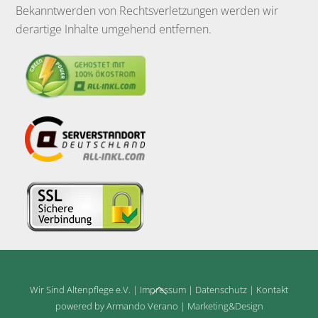
Bekanntwerden von Rechtsverletzungen werden wir
derartige Inhalte umgehend entfernen.
Back
Wir Sind Altenpflege e.V.
|
Impressum
|
Datenschutz
|
Kontakt
To
powered by Armando Verano | Marketing&Design