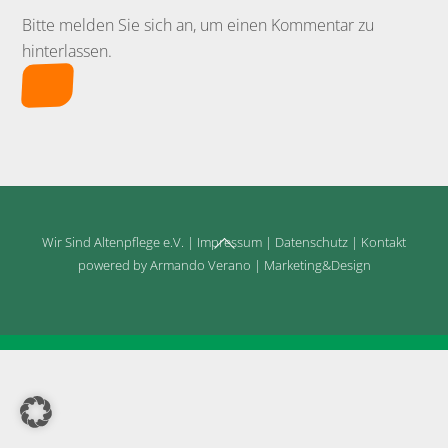
Bitte melden Sie sich an, um einen Kommentar zu
hinterlassen.
Back
Wir Sind Altenpflege e.V.
|
Impressum
|
Datenschutz
|
Kontakt
To
powered by Armando Verano | Marketing&Design
Top