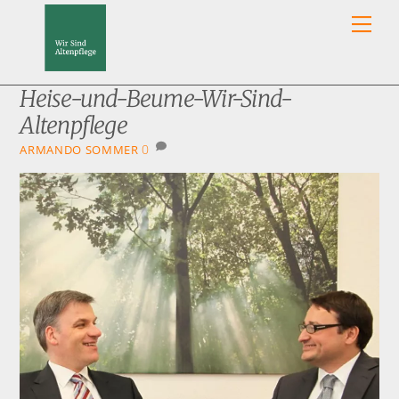
Skip
Men
to
content
Heise-und-Beume-Wir-Sind-
Altenpflege
0
ARMANDO SOMMER