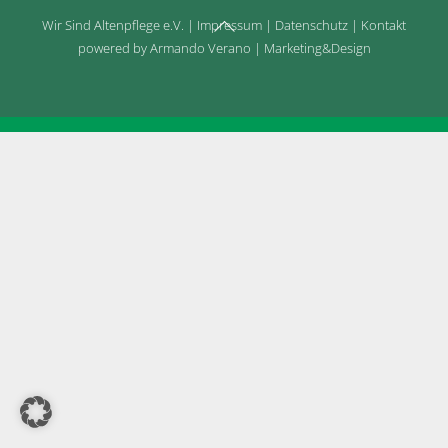
Back
Wir Sind Altenpflege e.V.
|
Impressum
|
Datenschutz
|
Kontakt
To
powered by Armando Verano | Marketing&Design
Top