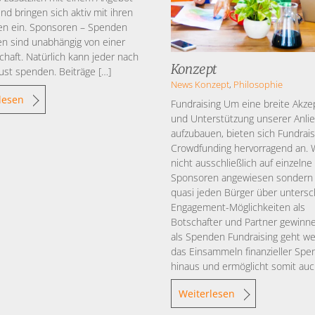
und bringen sich aktiv mit ihren
en ein. Sponsoren – Spenden
n sind unabhängig von einer
chaft. Natürlich kann jeder nach
Konzept
ust spenden. Beiträge […]
News
Konzept
,
Philosophie
lesen
Fundraising Um eine breite Akze
und Unterstützung unserer Anli
aufzubauen, bieten sich Fundrai
Crowdfunding hervorragend an. W
nicht ausschließlich auf einzelne
Sponsoren angewiesen sondern
quasi jeden Bürger über untersc
Engagement-Möglichkeiten als
Botschafter und Partner gewinn
als Spenden Fundraising geht we
das Einsammeln finanzieller Sp
hinaus und ermöglicht somit auc
Weiterlesen