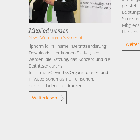
gelistet 
Leistung
Sponsore
Mitglieds
Mitglied werden
Herzensl
News
,
Worum geht´s
Konzept
Weiter
[iphorm id=“1″ name=“Beitrittserklärung“]
Downloads Hier können Sie Mitglied
werden, die Satzung, das Konzept und die
Beitrittserklärung
für Firmen/Gewerbe/Organisationen und
Privatpersonen als PDF einsehen,
herunterladen und drucken.
Weiterlesen