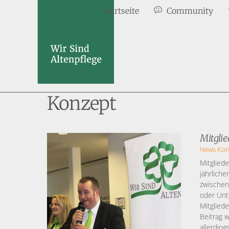
Skip
Startseite
Community
to
content
Konzept
Mitglie
News
Kon
Mitgliede
jährliche
zwischen
oder Unt
Mitgliede
Beitrag w
allerdin