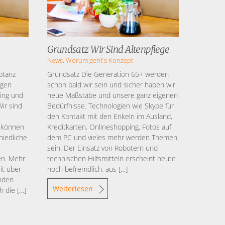
Grundsatz Wir Sind Altenpflege
News
,
Worum geht´s
Konzept
ptanz
Grundsatz Die Generation 65+ werden
egen
schon bald wir sein und sicher haben wir
sing und
neue Maßstäbe und unsere ganz eigenen
ir sind
Bedürfnisse. Technologien wie Skype für
den Kontakt mit den Enkeln im Ausland,
 können
Kreditkarten, Onlineshopping, Fotos auf
hiedliche
dem PC und vieles mehr werden Themen
sein. Der Einsatz von Robotern und
en. Mehr
technischen Hilfsmitteln erscheint heute
it über
noch befremdlich, aus […]
enden
Weiterlesen
h die […]