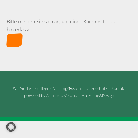
Bitte melden Sie sich an, um einen Kommentar zu
hinterlassen.
Back
Wir Sind Altenpflege e.V.
|
Impressum
|
Datenschutz
|
Kontakt
To
powered by Armando Verano | Marketing&Design
Top