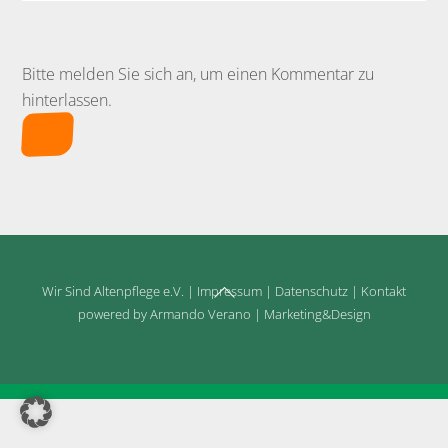
Bitte melden Sie sich an, um einen Kommentar zu
hinterlassen.
Back
Wir Sind Altenpflege e.V.
|
Impressum
|
Datenschutz
|
Kontakt
To
powered by Armando Verano | Marketing&Design
Top