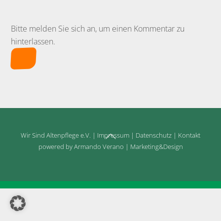
Bitte melden Sie sich an, um einen Kommentar zu
hinterlassen.
Back
Wir Sind Altenpflege e.V.
|
Impressum
|
Datenschutz
|
Kontakt
To
powered by Armando Verano | Marketing&Design
Top