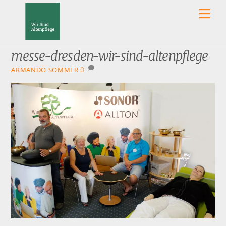
Skip
Men
to
content
messe-dresden-wir-sind-altenpflege
0
ARMANDO SOMMER