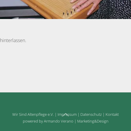
hinterlassen.
Back
Wir Sind Altenpflege e.V.
|
Impressum
|
Datenschutz
|
Kontakt
To
powered by Armando Verano | Marketing&Design
Top