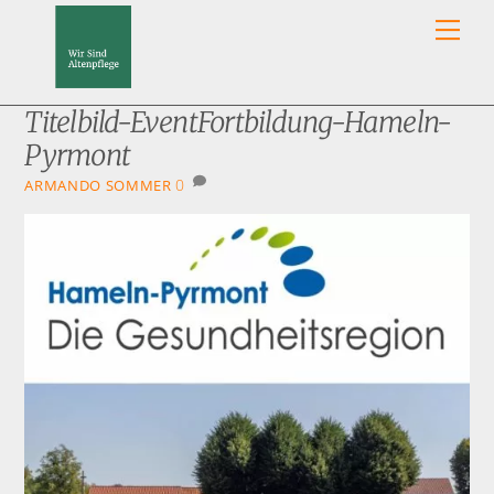
Skip
Men
to
content
Titelbild-EventFortbildung-Hameln-
Pyrmont
0
ARMANDO SOMMER