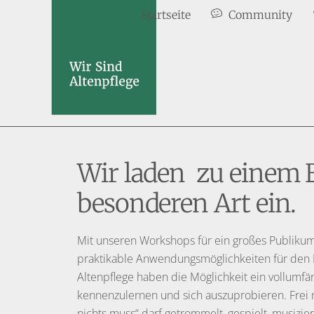
Skip
Startseite
Community
to
content
Wir laden zu einem 
besonderen Art ein.
Mit unseren Workshops für ein großes Publikum
praktikable Anwendungsmöglichkeiten für den Pf
Altenpflege haben die Möglichkeit ein vollumfä
kennenzulernen und sich auszuprobieren. Frei 
nichts muss“ darf getrommelt, gespielt, musizi