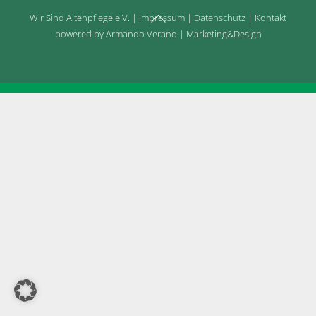
Back
Wir Sind Altenpflege e.V.
|
Impressum
|
Datenschutz
|
Kontakt
To
powered by Armando Verano | Marketing&Design
Top