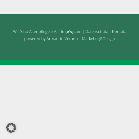
Back
Wir Sind Altenpflege e.V.
|
Impressum
|
Datenschutz
|
Kontakt
To
powered by Armando Verano | Marketing&Design
Top