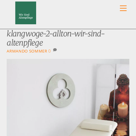
Skip
Men
to
content
klangwoge-2-allton-wir-sind-
altenpflege
0
ARMANDO SOMMER