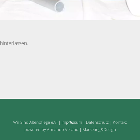
hinterlassen.
Back
Wir Sind Altenpflege e.V.
|
Impressum
|
Datenschutz
|
Kontakt
To
powered by Armando Verano | Marketing&Design
Top