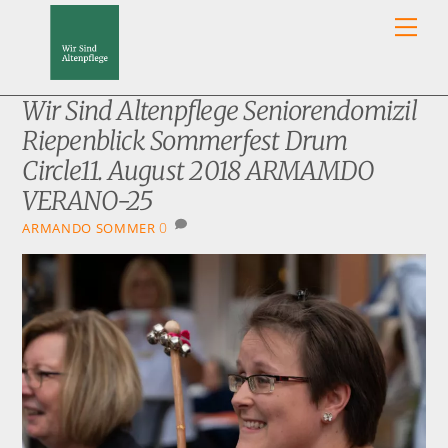
Skip
Men
to
content
Wir Sind Altenpflege Seniorendomizil
Riepenblick Sommerfest Drum
Circle11. August 2018 ARMAMDO
VERANO-25
0
ARMANDO SOMMER