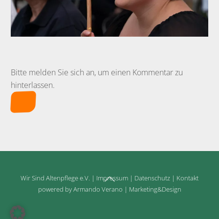
Bitte melden Sie sich an, um einen Kommentar zu
hinterlassen.
Back
Wir Sind Altenpflege e.V.
|
Impressum
|
Datenschutz
|
Kontakt
To
powered by Armando Verano | Marketing&Design
Top