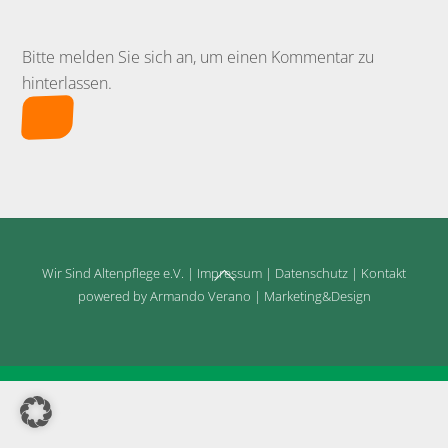
Bitte melden Sie sich an, um einen Kommentar zu
hinterlassen.
Back
Wir Sind Altenpflege e.V.
|
Impressum
|
Datenschutz
|
Kontakt
To
powered by Armando Verano | Marketing&Design
Top