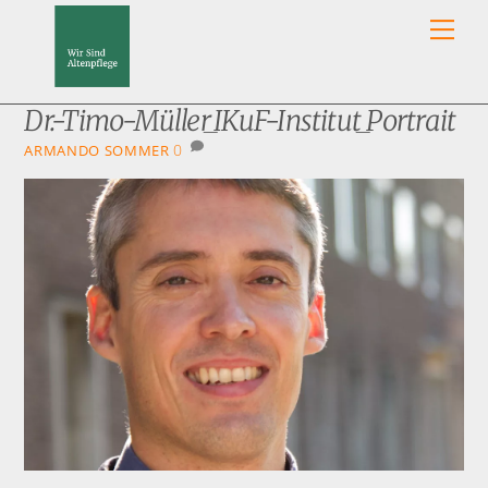
Skip
Men
to
content
Dr.-Timo-Müller_IKuF-Institut_Portrait
0
ARMANDO SOMMER