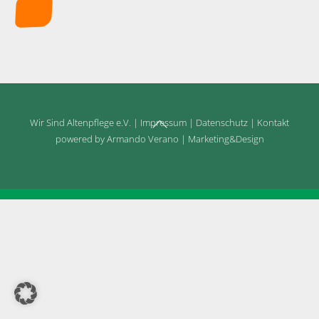
Back
Wir Sind Altenpflege e.V.
|
Impressum
|
Datenschutz
|
Kontakt
To
powered by Armando Verano | Marketing&Design
Top