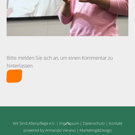
Bitte melden Sie sich an, um einen Kommentar zu
hinterlassen.
Back
Wir Sind Altenpflege e.V.
|
Impressum
|
Datenschutz
|
Kontakt
To
powered by Armando Verano | Marketing&Design