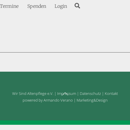
Search
Termine
Spenden
Login
Back
Wir Sind Altenpflege e.V.
|
Impressum
|
Datenschutz
|
Kontakt
To
powered by Armando Verano | Marketing&Design
Top