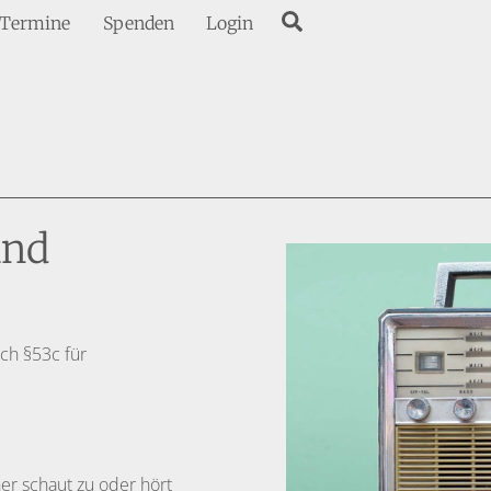
Search
Termine
Spenden
Login
und
ch §53c für
ner schaut zu oder hört