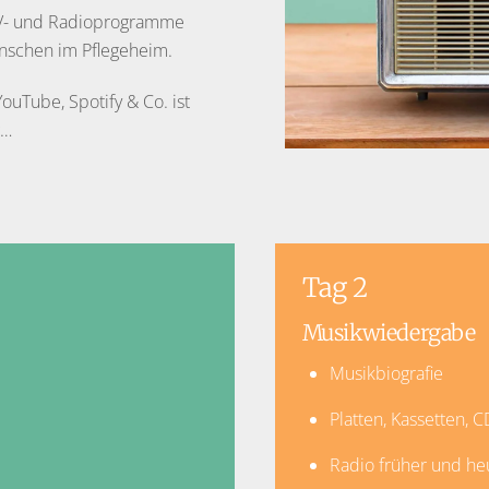
TV- und Radioprogramme
enschen im Pflegeheim.
uTube, Spotify & Co. ist
g…
Tag 2
Musikwiedergabe
Musikbiografie
Platten, Kassetten,
Radio früher und he