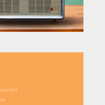
 CD und MP3
ute