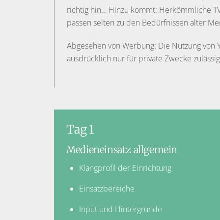
richtig hin… Hinzu kommt: Herkömmliche 
passen selten zu den Bedürfnissen alter M
Abgesehen von Werbung: Die Nutzung von Yo
ausdrücklich nur für private Zwecke zulässi
Tag 1
Medieneinsatz allgemein
Klangprofil der Einrichtung
Einsatzbereiche
Input und Hintergründe