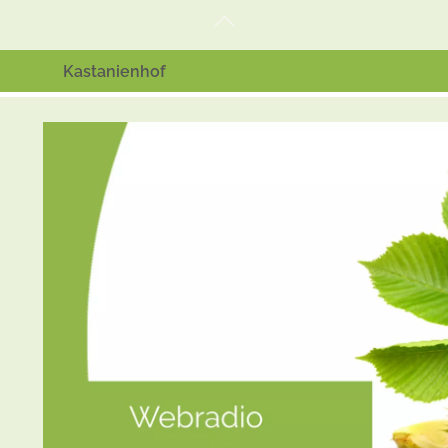
Back
To
Top
Kastanienhof