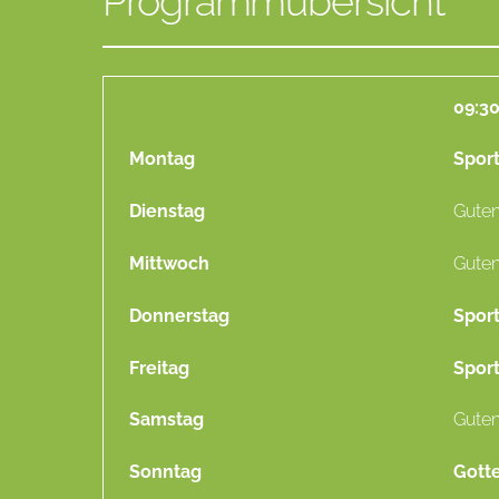
Programmübersicht
09:30
Montag
Spor
Dienstag
Gute
Mittwoch
Gute
Donnerstag
Spor
Freitag
Spor
Samstag
Gute
Sonntag
Gott